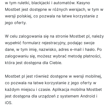
w tym ruletki, blackjacki i automatów. Kasyno
Mostbet jest dostępne w różnych wersjach, w tym w
wersji polskiej, co pozwala na łatwe korzystanie z
jego oferty.
W celu zalogowania się na stronie Mostbet pl, należy
wypełnić formularz rejestracyjny, podając swoje
dane, w tym imię, nazwisko, adres e-mail i hasło. Po
zalogowaniu się, możesz wybrać metodę płatności,
która jest dostępna dla Ciebie.
Mostbet pl jest również dostępne w wersji mobilnej,
co pozwala na łatwe korzystanie z jego oferty w
każdym miejscu i czasie. Aplikacja mobilna Mostbet
jest dostępna dla urządzeń z systemem Android i
iOS.