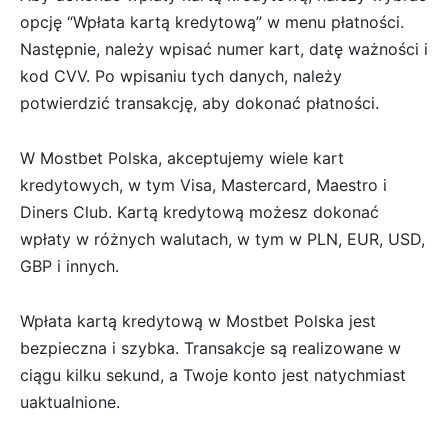
opcję “Wpłata kartą kredytową” w menu płatności.
Następnie, należy wpisać numer kart, datę ważności i
kod CVV. Po wpisaniu tych danych, należy
potwierdzić transakcję, aby dokonać płatności.
W Mostbet Polska, akceptujemy wiele kart
kredytowych, w tym Visa, Mastercard, Maestro i
Diners Club. Kartą kredytową możesz dokonać
wpłaty w różnych walutach, w tym w PLN, EUR, USD,
GBP i innych.
Wpłata kartą kredytową w Mostbet Polska jest
bezpieczna i szybka. Transakcje są realizowane w
ciągu kilku sekund, a Twoje konto jest natychmiast
uaktualnione.