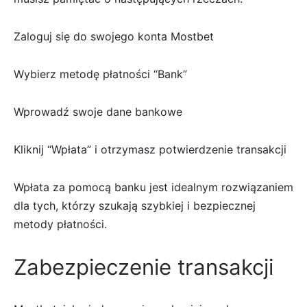
Zaloguj się do swojego konta Mostbet
Wybierz metodę płatności “Bank”
Wprowadź swoje dane bankowe
Kliknij “Wpłata” i otrzymasz potwierdzenie transakcji
Wpłata za pomocą banku jest idealnym rozwiązaniem
dla tych, którzy szukają szybkiej i bezpiecznej
metody płatności.
Zabezpieczenie transakcji