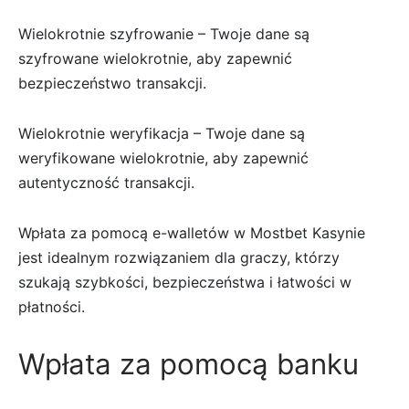
Wielokrotnie szyfrowanie – Twoje dane są
szyfrowane wielokrotnie, aby zapewnić
bezpieczeństwo transakcji.
Wielokrotnie weryfikacja – Twoje dane są
weryfikowane wielokrotnie, aby zapewnić
autentyczność transakcji.
Wpłata za pomocą e-walletów w Mostbet Kasynie
jest idealnym rozwiązaniem dla graczy, którzy
szukają szybkości, bezpieczeństwa i łatwości w
płatności.
Wpłata za pomocą banku