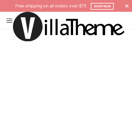
Free shipping on all orders over $75
SHOP NOW