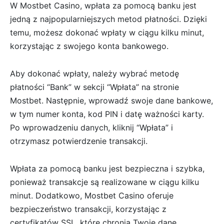
W Mostbet Casino, wpłata za pomocą banku jest
jedną z najpopularniejszych metod płatności. Dzięki
temu, możesz dokonać wpłaty w ciągu kilku minut,
korzystając z swojego konta bankowego.
Aby dokonać wpłaty, należy wybrać metodę
płatności “Bank” w sekcji “Wpłata” na stronie
Mostbet. Następnie, wprowadź swoje dane bankowe,
w tym numer konta, kod PIN i datę ważności karty.
Po wprowadzeniu danych, kliknij “Wpłata” i
otrzymasz potwierdzenie transakcji.
Wpłata za pomocą banku jest bezpieczna i szybka,
ponieważ transakcje są realizowane w ciągu kilku
minut. Dodatkowo, Mostbet Casino oferuje
bezpieczeństwo transakcji, korzystając z
certyfikatów SSL, które chronią Twoje dane.