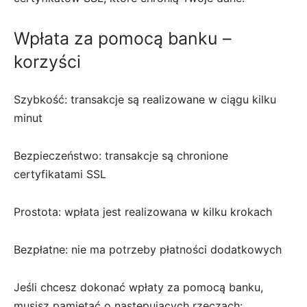
Wpłata za pomocą banku –
korzyści
Szybkość: transakcje są realizowane w ciągu kilku
minut
Bezpieczeństwo: transakcje są chronione
certyfikatami SSL
Prostota: wpłata jest realizowana w kilku krokach
Bezpłatne: nie ma potrzeby płatności dodatkowych
Jeśli chcesz dokonać wpłaty za pomocą banku,
musisz pamiętać o następujących rzeczach: